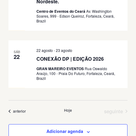
Nordeste.
Centro de Eventos do Ceará
Av. Washington
Soares, 999 - Edson Queiroz, Fortaleza, Ceará,
Brazil
22 agosto
-
23 agosto
SÁB
22
CONEXÃO DP | EDIÇÃO 2026
GRAN MAREIRO EVENTOS
Rua Oswaldo
Araújo, 100 - Praia Do Futuro, Fortaleza, Ceará,
Brazil
Eventos
Hoje
seguinte
Eventos
anterior
Adicionar agenda