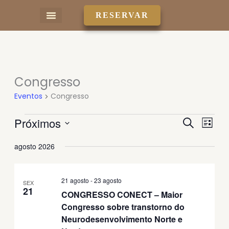
Ir
RESERVAR
para
o
conteúdo
Congresso
Eventos
Eventos
Congresso
Próximos
Pesquisa
Nave
Procurar
Lista
e
do
eventos
Selecione
a
agosto 2026
navegação
visua
data.
de
Even
visuais
21 agosto
-
23 agosto
SEX
21
de
CONGRESSO CONECT – Maior
Eventos
Congresso sobre transtorno do
Neurodesenvolvimento Norte e