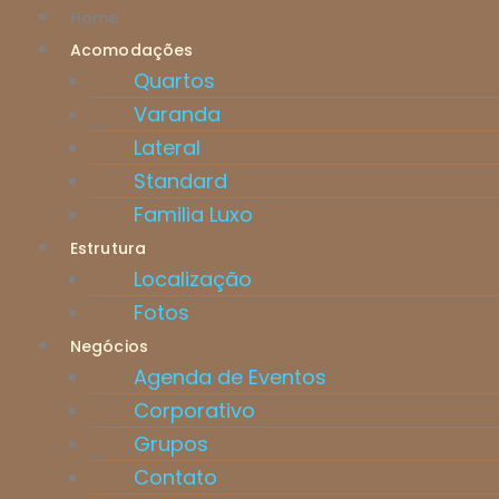
Ir
Home
para
Acomodações
o
Quartos
conteúdo
Varanda
Lateral
Standard
Familia Luxo
Estrutura
Localização
Fotos
Negócios
Agenda de Eventos
Corporativo
Grupos
Contato