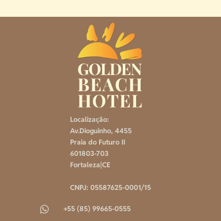
Localização:
Av.Dioguinho, 4455
Praia do Futuro II
601803-703
Fortaleza|CE
CNPJ: 05587625-0001/15
+55 (85) 99665-0555