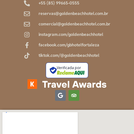
+55 (85) 99665-0555
reservas@goldenbeachhotel.com.br
comercial@goldenbeachhotel.com.br
instagram.com/goldenbeachhotel
facebook.com/gbhotelfortaleza
tiktok.com/@goldenbeachhotel
Verificada por
G
T
o
r
o
i
g
p
l
a
e
d
v
i